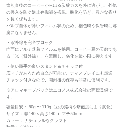
ッ
焙煎直後のコーヒーから出る炭酸ガスを外に逃がし、外気
ク
の侵入を防ぐ逆止弁機能を搭載。酸化を防ぎ、豊かな香り
袋
を長く保ちます。
50
バルブ自体が薄いフィルム状のため、梱包時や保管時に邪
枚
魔になりません。
セ
ッ
・紫外線を完全ブロック
ト
内面にアルミ蒸着フィルムを採用。コーヒー豆の天敵であ
（80〜
る「光（紫外線）」を遮断し、劣化を最小限に抑えます。
110g
・使い勝手の良いスタンド＆チャック付
用）
底マチがあるため自立が可能で、ディスプレイにも最適。
個
チャック付きなので、開封後の保存も非常に便利です。
※アロマキープパックはニコノス株式会社の商標登録で
す。
容量目安： 80g 〜 110g（豆の銘柄や焙煎度により変化）
サイズ： 幅140 × 高さ140 ＋ マチ50mm
カラー： ナチュラルなクラフト