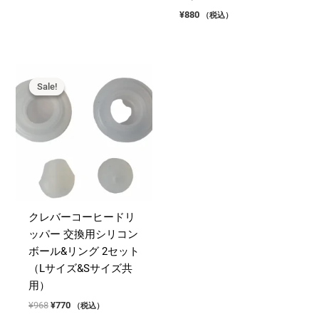
¥
880
（税込）
Sale!
Sale!
クレバーコーヒードリ
ッパー 交換用シリコン
ボール&リング 2セット
（Lサイズ&Sサイズ共
用）
元
現
¥
968
¥
770
（税込）
の
在