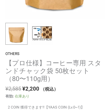
ト
（80〜
110g
用）
個
OTHERS
【プロ仕様】コーヒー専用 スタ
ンドチャック袋 50枚セット
（80〜110g用）
元
現
¥
2,585
¥
2,200
（税込）
の
在
有効:
在庫あり
価
の
格
価
2 COIN 獲得できます!!【YAAS COIN (Lv.0~1)】