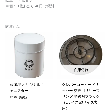
数量： 50枚セット
単価： 1枚あたり 40円（税別）
関連商品
在庫切れ
藤珈琲 オリジナル キ
クレバーコーヒードリ
ャニスター
ッパー 交換用リリース
リング 半透明ブラック
¥
550
（税込）
（Lサイズ&Sサイズ共
用）