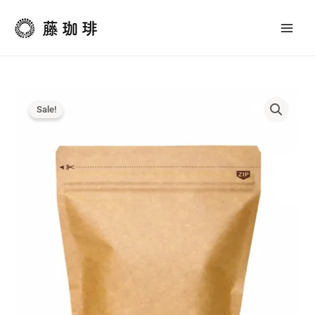
コ
内
ー
容
ヒ
を
ー
ス
専
キ
用
ッ
ス
プ
Sale!
タ
ン
ド
チ
ャ
ッ
ク
袋
50
枚
セ
ッ