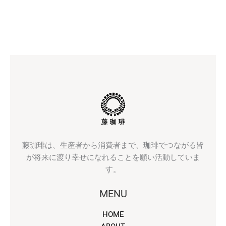
価
の
格
価
は
格
¥968
は
で
¥770
し
で
た。
す。
藤珈琲は、生産者から消費者まで、珈琲でつながる皆
が将来に渡り幸せになれることを願い活動していま
す。
MENU
HOME