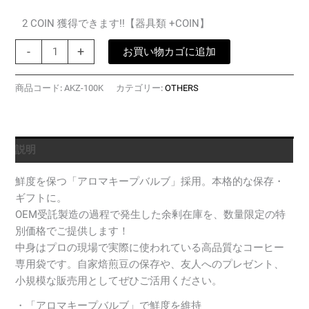
は
格
¥2,585
は
2 COIN 獲得できます!!【器具類 +COIN】
で
¥2,200
【プ
-
+
お買い物カゴに追加
し
で
ロ
た。
す。
仕
商品コード:
AKZ-100K
カテゴリー:
OTHERS
様】
コ
ー
ヒ
説明
ー
専
鮮度を保つ「アロマキープバルブ」採用。本格的な保存・
用
ギフトに。
ス
OEM受託製造の過程で発生した余剰在庫を、数量限定の特
タ
別価格でご提供します！
ン
中身はプロの現場で実際に使われている高品質なコーヒー
ド
専用袋です。自家焙煎豆の保存や、友人へのプレゼント、
チ
小規模な販売用としてぜひご活用ください。
ャ
・「アロマキープバルブ」で鮮度を維持