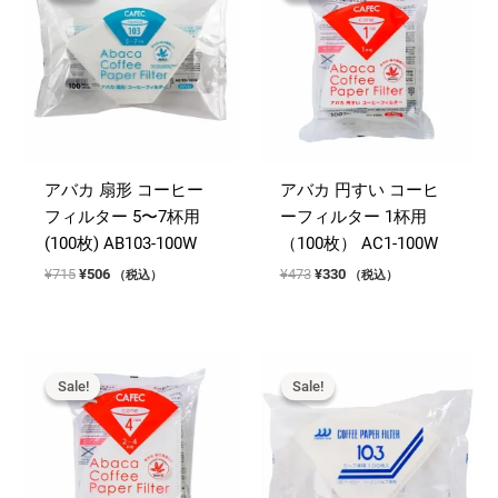
アバカ 扇形 コーヒー
アバカ 円すい コーヒ
フィルター 5〜7杯用
ーフィルター 1杯用
(100枚) AB103-100W
（100枚） AC1-100W
元
現
元
現
¥
715
¥
506
¥
473
¥
330
（税込）
（税込）
の
在
の
在
価
の
価
の
格
価
格
価
は
格
は
格
¥715
は
¥473
は
Sale!
Sale!
Sale!
Sale!
で
¥506
で
¥330
し
で
し
で
た。
す。
た。
す。