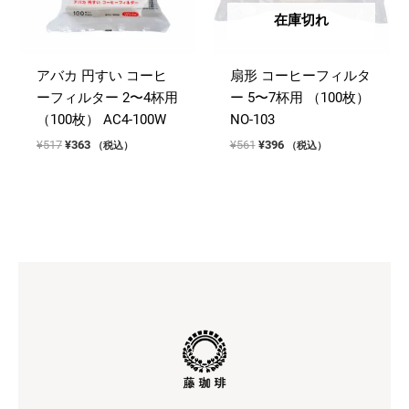
在庫切れ
アバカ 円すい コーヒ
扇形 コーヒーフィルタ
ーフィルター 2〜4杯用
ー 5〜7杯用 （100枚）
（100枚） AC4-100W
NO-103
元
現
元
現
¥
517
¥
363
¥
561
¥
396
（税込）
（税込）
の
在
の
在
価
の
価
の
格
価
格
価
は
格
は
格
¥517
は
¥561
は
で
¥363
で
¥396
し
で
し
で
た。
す。
た。
す。