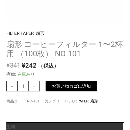
FILTER PAPER
,
扇形
扇形 コーヒーフィルター 1〜2杯
用 （100枚） NO-101
元
現
¥
341
¥
242
（税込）
の
在
有効:
在庫あり
価
の
扇
格
価
-
+
お買い物カゴに追加
形
は
格
コ
¥341
は
商品コード:
NO-101
カテゴリー:
FILTER PAPER
,
扇形
ー
で
¥242
ヒ
し
で
ー
た。
す。
フ
説明