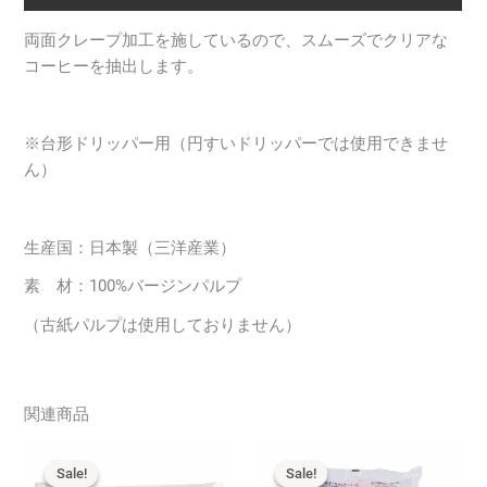
ィ
ル
両面クレープ加工を施しているので、スムーズでクリアな
タ
コーヒーを抽出します。
ー
1〜
2
※台形ドリッパー用（円すいドリッパーでは使用できませ
杯
ん）
用
（100
枚）
生産国：日本製（三洋産業）
NO-
素 材：100%バージンパルプ
101
個
（古紙パルプは使用しておりません）
関連商品
Sale!
Sale!
Sale!
Sale!