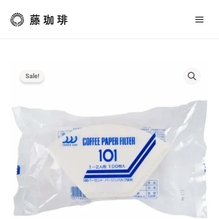
内
コ
容
ー
を
ヒ
ス
ー
キ
フ
ッ
ィ
プ
ル
Sale!
タ
ー
1〜
2
杯
用
（100
枚）
NO-
101
個